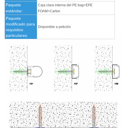
Paquete
Caja clara interna del PE bag+EPE
estándar:
FOAM+Carton
Paquete
modificado para
Disponible a petición
requisitos
particulares: