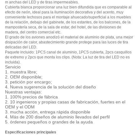
m anchas del LED y de tiras impermeables.
Cubierta blanca proporcionar una luz bien difundida que es comparable al
efecto de neón, ideal para la iluminación decorativa y del acento, muy
conveniente lechosos para el montaje ahuecado/superficial a los muebles
de la relación, debajo del gabinete, de los estantes, de los balcones, de la
mampostería seca, de la sala de estar, del hotel, de las divisiones de
madera, del centro comercial etc.
El grado de los aviones anodizó el material de aluminio de plata, una mejor
disipación de calor, abastecimiento grande protege para las luces de tira
delicadas del LED.
Paquete incluido: 1PCS canal de aluminio, 1PCS cubierta, 2pcs casquillos
de extremo y 2pcs que monta los clips. (Nota: La luz de tira del LED no es
incluida).
Servicio
1. muestra libre;
2. OEM disponible;
3. petición por encargo;
4. Nueva sugerencia de la solución del diseño
Nuestras ventajas:
1. 100% precios de fábrica
2. 10 ingenieros y propias casas de fabricación, fuertes en el
OEM y el ODM
3. mucha acción, entrega rápida disponible
4. Más de 200 diseños de aluminio llevados del perfil
5. órdenes pequeños o grandes de la ayuda
Especificaciones principales