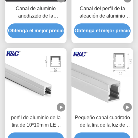
Canal de aluminio
Canal del perfil de la
anodizado de la
aleación de aluminio
protuberancia del perfil
6063 T5 LED con la
Obtenga el mejor precio
de la pequeña tira del
Obtenga el mejor precio
cubierta del difusor de la
LED
PC
perfil de aluminio de la
Pequeño canal cuadrado
tira de 10*10m m LED
de la tira de la luz de
con la cubierta del difusor
techo 10*13m m LED con