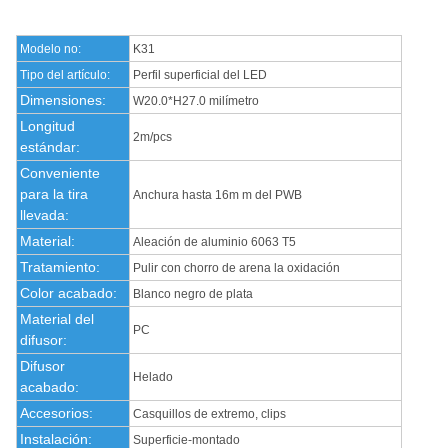
Modelo no:
K31
Tipo del artículo:
Perfil superficial del LED
Dimensiones:
W20.0*H27.0 milímetro
Longitud
2m/pcs
estándar:
Conveniente
para la tira
Anchura hasta 16m m del PWB
llevada:
Material:
Aleación de aluminio 6063 T5
Tratamiento:
Pulir con chorro de arena la oxidación
Color acabado:
Blanco negro de plata
Material del
PC
difusor:
Difusor
Helado
acabado:
Accesorios:
Casquillos de extremo, clips
Instalación:
Superficie-montado