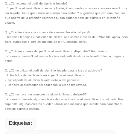
Q: ¿Cómo cortar el perfil de aluminio llevado?
: El perfil de aluminio llevado es muy fuerte, él no puede cortar cerca scissor-como luz de
tira llevada. Tiene que utilizar una sierra para cortar. Y sugerimos que con una máquina
que asierra de la precisión entonces pueda cortar el perfil de aluminio en el tamaño
exacto.
Q: ¿Cuántas clases de cubierta de aluminio llevada del perfil?
: Tenemos tenemos 2 cubiertas de clases, una somos cubierta de PMMA (del ópalo, semi-
claro, claro) que el otro es cubierta de la PC (helado, claro).
Q: ¿Cuántos colores del perfil de aluminio llevado disponible? Hundimiento
: Podemos ofrecer 3 colores de la clase del perfil de aluminio llevado. Blanco, negro, y
astilla.
Q: ¿Cómo utilizar el perfil de aluminio llevado para la luz del gabinete?
: 1. fijó la luz de tira llevada en el perfil de aluminio llevado.
2. fijó el perfil de aluminio llevado debajo del gabinete.
3. conecte al proveedor del poder con la luz de tira llevada.
Q: ¿Cómo hacer un conector de aluminio llevado del perfil?
: Podemos ofrecerle algunas clases de conectores de aluminio llevados del perfil. Por
supuesto, algunos clientes pueden utilizar una máquina que suelda para conectar el
perfil de aluminio llevado.
Etiquetas: