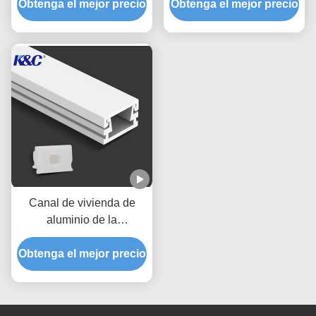
Obtenga el mejor precio
de la PC de PMMA
Obtenga el mejor precio
el difusor
Canal de vivienda de
aluminio de la
protuberancia del perfil
de la tira de 6063 T5 LED
Obtenga el mejor precio