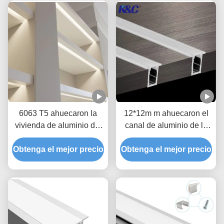
6063 T5 ahuecaron la
12*12m m ahuecaron el
vivienda de aluminio del
canal de aluminio de la
disipador de calor del
protuberancia del
Obtenga el mejor precio
perfil del LED para la luz
Obtenga el mejor precio
disipador de calor del
de techo
perfil del LED