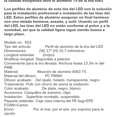
la calidad estupenda llevó el aluminio T5 de la tira 6063
Los perfiles de aluminio de esta tira del LED son la solución
para la instalación profesional e instalación de las tiras del
LED. Estos perfiles de aluminio aseguran un final hermoso
con una mirada hermosa, aseada, y sutil. Usando un perfil
del LED, las tiras del LED no están conforme al polvo y a la
suciedad, así que la calidad ligera sigue siendo buena a
largo plazo.
Modelo no:
K53
Tipo del artículo:
Perfil de aluminio de la tira del LED
Dimensiones:
(W) 17* (H) 15,7 milímetros
Longitud estándar:
2m/pcs
Modificar-longitud:
Disponible a petición
Conveniente para la tira llevada:
Anchura hasta 13.3m m del
PWB
Material:
Aleación de aluminio 6063 T5
Material del difusor:
PC PMMA
Difusor acabado:
Del ópalo, helado, transparente, negro
Tratamiento:
Pulir con chorro de arena la oxidación
Color acabado:
De plata, negro, blanco
Accesorios:
Casquillos de extremo, clips
Instalación: Superficie-montado, suspendido
Paquete estándar:
Caja clara interna del PE bag+EPE
FOAM+Carton
Envío
:                 
Por el mar, por el aire, por expreso para la
opción