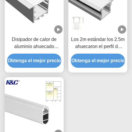
Disipador de calor de
Los 2m estándar los 2.5m
aluminio ahuecado
ahuecaron el perfil de
35*35m m grande del
aluminio del LED con la
Obtenga el mejor precio
canal de la luz del poder
Obtenga el mejor precio
cubierta de la PC
LED