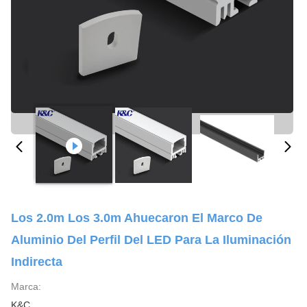
Los 2.0m Los 3.0m Ahuecaron El Marco De
Aluminio Del Perfil Del LED Para La Iluminación
Indirecta
Marca:
K&C