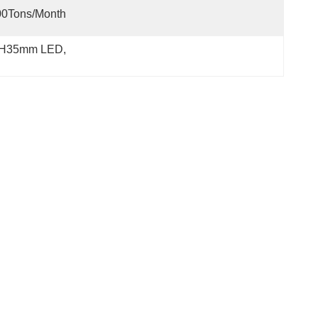
00Tons/Month
mm*H35mm LED
, 