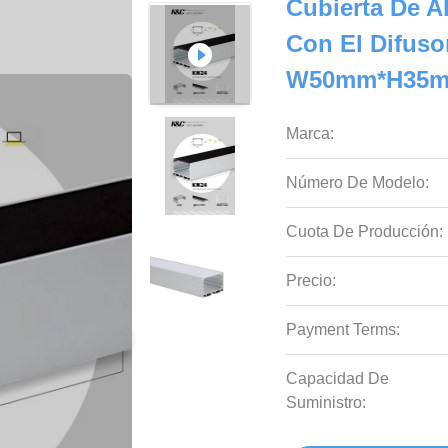
Cubierta De A
Con El Difuso
W50mm*H35m
Marca:
Número De Modelo:
Cuota De Producción:
Precio:
Payment Terms:
Capacidad De
Suministro: