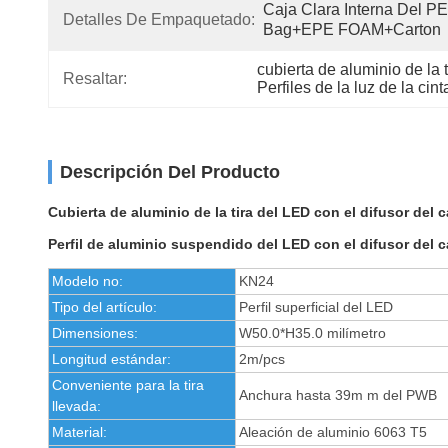
Caja Clara Interna Del PE 
Detalles De Empaquetado:
Bag+EPE FOAM+Carton
cubierta de aluminio de la 
Resaltar:
Perfiles de la luz de la c
Descripción Del Producto
Cubierta de aluminio de la tira del LED con el difusor d
Perfil de aluminio suspendido del LED con el difusor d
Modelo no:
KN24
Tipo del artículo:
Perfil superficial del LED
Dimensiones:
W50.0*H35.0 milímetro
Longitud estándar:
2m/pcs
Conveniente para la tira
Anchura hasta 39m m del PWB
llevada:
Material:
Aleación de aluminio 6063 T5