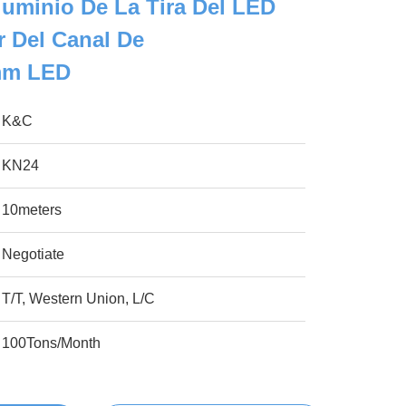
luminio De La Tira Del LED
r Del Canal De
m LED
K&C
KN24
10meters
Negotiate
T/T, Western Union, L/C
100Tons/Month