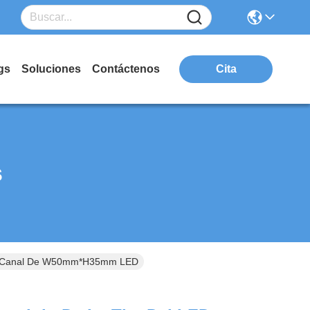
gs
Soluciones
Contáctenos
Cita
s
 Del Canal De W50mm*H35mm LED