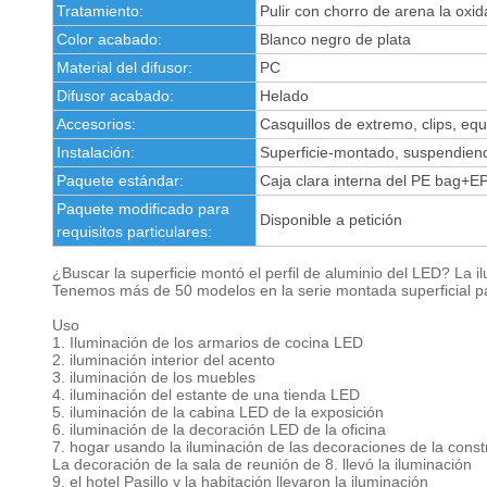
Tratamiento:
Pulir con chorro de arena la oxid
Color acabado:
Blanco negro de plata
Material del difusor:
PC
Difusor acabado:
Helado
Accesorios:
Casquillos de extremo, clips, eq
Instalación:
Superficie-montado, suspendiendo
Paquete estándar:
Caja clara interna del PE bag
Paquete modificado para
Disponible a petición
requisitos particulares:
¿Buscar la superficie montó el perfil de aluminio del LED? La 
Tenemos más de 50 modelos en la serie montada superficial par
Uso
1. Iluminación de los armarios de cocina LED
2. iluminación interior del acento
3. iluminación de los muebles
4. iluminación del estante de una tienda LED
5. iluminación de la cabina LED de la exposición
6. iluminación de la decoración LED de la oficina
7. hogar usando la iluminación de las decoraciones de la const
La decoración de la sala de reunión de 8. llevó la iluminación
9. el hotel Pasillo y la habitación llevaron la iluminación