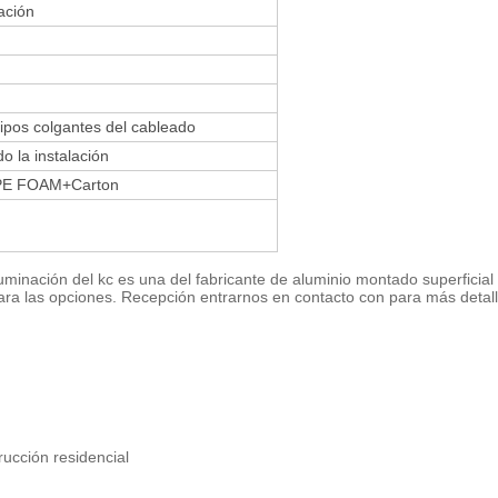
ación
uipos colgantes del cableado
 la instalación
+EPE FOAM+Carton
iluminación del kc es una del fabricante de aluminio montado superfici
a las opciones. Recepción entrarnos en contacto con para más detalle
rucción residencial