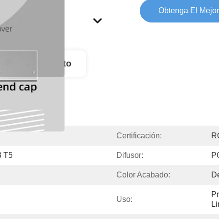
Obtenga El Mejor
ión Del Producto
Certificación:
R
3 T5
Difusor:
P
Color Acabado:
De
Pr
Uso:
Li