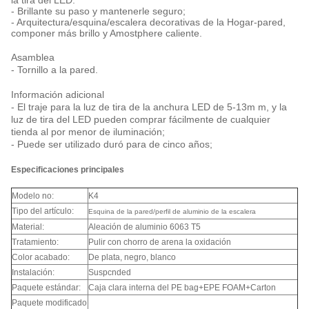
la tira del LED.
- Brillante su paso y mantenerle seguro;
- Arquitectura/esquina/escalera decorativas de la Hogar-pared,
componer más brillo y Amostphere caliente.
Asamblea
- Tornillo a la pared.
Información adicional
- El traje para la luz de tira de la anchura LED de 5-13m m, y la
luz de tira del LED pueden comprar fácilmente de cualquier
tienda al por menor de iluminación;
- Puede ser utilizado duró para de cinco años;
Especificaciones principales
Modelo no:
K4
Tipo del artículo:
Esquina de la pared/perfil de aluminio de la escalera
Material:
Aleación de aluminio 6063 T5
Tratamiento:
Pulir con chorro de arena la oxidación
Color acabado:
De plata, negro, blanco
Instalación:
Suspcnded
Paquete estándar:
Caja clara interna del PE bag+EPE FOAM+Carton
Paquete modificado