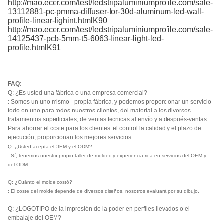
http://mao.ecer.com/test/ledstripaluminiumprofile.com/sale-
13112881-pc-pmma-diffuser-for-30d-aluminum-led-wall-
profile-linear-lighint.htmlK90
http://mao.ecer.com/test/ledstripaluminiumprofile.com/sale-
14125437-pcb-5mm-t5-6063-linear-light-led-
profile.htmlK91
FAQ:
Q: ¿Es usted una fábrica o una empresa comercial?
: Somos un uno mismo - propia fábrica, y podemos proporcionar un servicio
todo en uno para todos nuestros clientes, del material a los diversos
tratamientos superficiales, de ventas técnicas al envío y a después-ventas.
Para ahorrar el coste para los clientes, el control la calidad y el plazo de
ejecución, proporcionan los mejores servicios.
Q: ¿Usted acepta el OEM y el ODM?
: Sí, tenemos nuestro propio taller de moldeo y experiencia rica en servicios del OEM y
del ODM.
Q: ¿Cuánto el molde costó?
: El coste del molde depende de diversos diseños, nosotros evaluará por su dibujo.
Q: ¿LOGOTIPO de la impresión de la poder en perfiles llevados o el
embalaje del OEM?