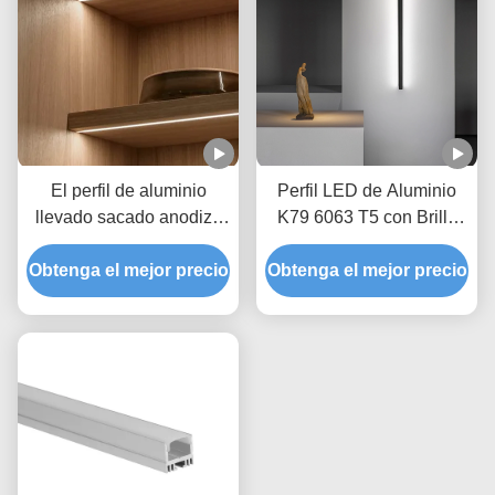
El perfil de aluminio
Perfil LED de Aluminio
llevado sacado anodizó
K79 6063 T5 con Brillo
la iluminación de
en Dos Lados para
Obtenga el mejor precio
aluminio de la pared de
Obtenga el mejor precio
Instalación en Superficie
12m m LED