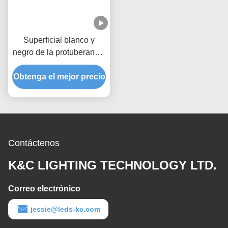
Superficial blanco y
negro de la protuberancia
del LED del cuadrado
Obtenga el mejor precio
17*15m m de la cubierta
de aluminio de la PC
ahuecado
Contáctenos
K&C LIGHTING TECHNOLOGY LTD.
Correo electrónico
jessie@leds-kc.com