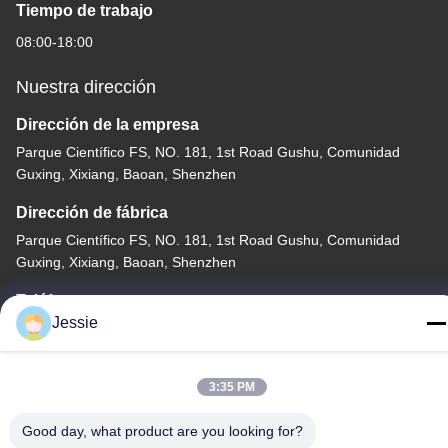
Tiempo de trabajo
08:00-18:00
Nuestra dirección
Dirección de la empresa
Parque Científico FS, NO. 181, 1st Road Gushu, Comunidad
Guxing, Xixiang, Baoan, Shenzhen
Dirección de fábrica
Parque Científico FS, NO. 181, 1st Road Gushu, Comunidad
Guxing, Xixiang, Baoan, Shenzhen
Teléfono
Jessie
86-0755-22300563
3:35 PM
Good day, what product are you looking for?
China buena calidad perfil llevado del aluminio de la tira