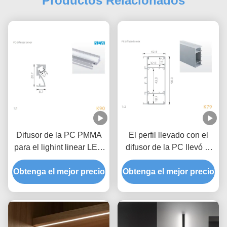
Productos Relacionados
Difusor de la PC PMMA
El perfil llevado con el
para el lighint linear LED
difusor de la PC llevó el
del perfil de aluminio de
canal de aluminio para la
Obtenga el mejor precio
la pared de 30D
Obtenga el mejor precio
iluminación de la pared
del LED