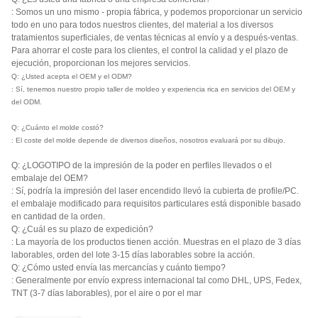
: Somos un uno mismo - propia fábrica, y podemos proporcionar un servicio
todo en uno para todos nuestros clientes, del material a los diversos
tratamientos superficiales, de ventas técnicas al envío y a después-ventas.
Para ahorrar el coste para los clientes, el control la calidad y el plazo de
ejecución, proporcionan los mejores servicios.
Q: ¿Usted acepta el OEM y el ODM?
: Sí, tenemos nuestro propio taller de moldeo y experiencia rica en servicios del OEM y
del ODM.
Q: ¿Cuánto el molde costó?
: El coste del molde depende de diversos diseños, nosotros evaluará por su dibujo.
Q: ¿LOGOTIPO de la impresión de la poder en perfiles llevados o el
embalaje del OEM?
: Sí, podría la impresión del laser encendido llevó la cubierta de profile/PC.
el embalaje modificado para requisitos particulares está disponible basado
en cantidad de la orden.
Q: ¿Cuál es su plazo de expedición?
: La mayoría de los productos tienen acción. Muestras en el plazo de 3 días
laborables, orden del lote 3-15 días laborables sobre la acción.
Q: ¿Cómo usted envía las mercancías y cuánto tiempo?
: Generalmente por envío express internacional tal como DHL, UPS, Fedex,
TNT (3-7 días laborables), por el aire o por el mar