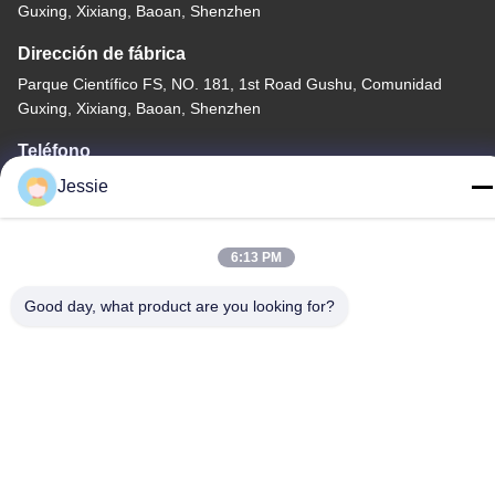
Guxing, Xixiang, Baoan, Shenzhen
Dirección de fábrica
Parque Científico FS, NO. 181, 1st Road Gushu, Comunidad
Guxing, Xixiang, Baoan, Shenzhen
Teléfono
86-0755-22300563
Jessie
6:13 PM
Good day, what product are you looking for?
China buena calidad perfil llevado del aluminio de la tira
Proveedor. Derecho de autor -2026 K&C LIGHTING
TECHNOLOGY LTD. . Todos los derechos reservados.
Política de privacidad
|
Mapa del Sitio