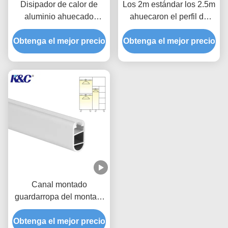
Disipador de calor de
Los 2m estándar los 2.5m
aluminio ahuecado
ahuecaron el perfil de
35*35m m grande del
aluminio del LED con la
Obtenga el mejor precio
canal de la luz del poder
Obtenga el mejor precio
cubierta de la PC
LED
Canal montado
guardarropa del montaje
del gabinete LED con la
Obtenga el mejor precio
cubierta de la PC de