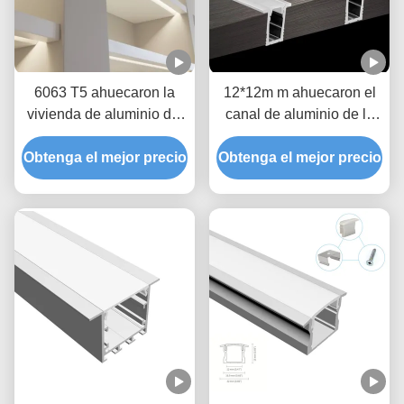
6063 T5 ahuecaron la
12*12m m ahuecaron el
vivienda de aluminio del
canal de aluminio de la
disipador de calor del
protuberancia del
Obtenga el mejor precio
perfil del LED para la luz
Obtenga el mejor precio
disipador de calor del
de techo
perfil del LED