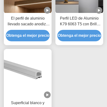
El perfil de aluminio
Perfil LED de Aluminio
llevado sacado anodizó
K79 6063 T5 con Brillo
la iluminación de
en Dos Lados para
Obtenga el mejor precio
aluminio de la pared de
Obtenga el mejor precio
Instalación en Superficie
12m m LED
Superficial blanco y