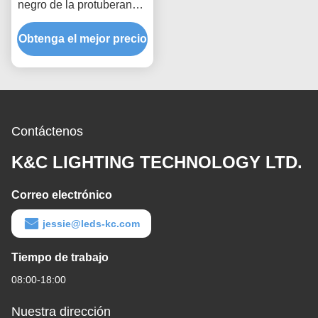
negro de la protuberancia
del LED del cuadrado
Obtenga el mejor precio
17*15m m de la cubierta
de aluminio de la PC
ahuecado
Contáctenos
K&C LIGHTING TECHNOLOGY LTD.
Correo electrónico
jessie@leds-kc.com
Tiempo de trabajo
08:00-18:00
Nuestra dirección