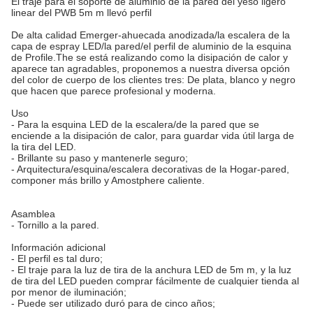
El traje para el soporte de aluminio de la pared del yeso ligero
linear del PWB 5m m llevó perfil
De alta calidad Emerger-ahuecada anodizada/la escalera de la
capa de espray LED/la pared/el perfil de aluminio de la esquina
de Profile.The se está realizando como la disipación de calor y
aparece tan agradables, proponemos a nuestra diversa opción
del color de cuerpo de los clientes tres: De plata, blanco y negro
que hacen que parece profesional y moderna.
Uso
- Para la esquina LED de la escalera/de la pared que se
enciende a la disipación de calor, para guardar vida útil larga de
la tira del LED.
- Brillante su paso y mantenerle seguro;
- Arquitectura/esquina/escalera decorativas de la Hogar-pared,
componer más brillo y Amostphere caliente.
Asamblea
- Tornillo a la pared.
Información adicional
- El perfil es tal duro;
- El traje para la luz de tira de la anchura LED de 5m m, y la luz
de tira del LED pueden comprar fácilmente de cualquier tienda al
por menor de iluminación;
- Puede ser utilizado duró para de cinco años;