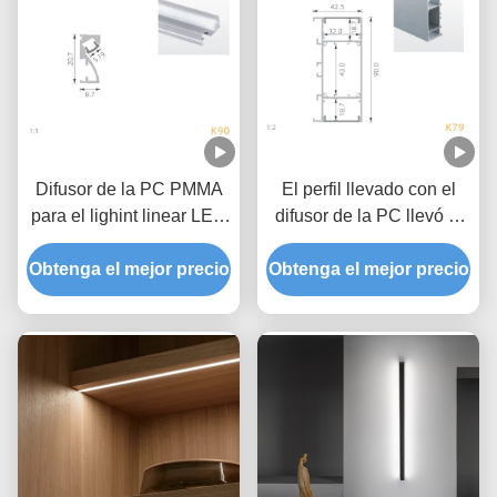
Difusor de la PC PMMA
El perfil llevado con el
para el lighint linear LED
difusor de la PC llevó el
del perfil de aluminio de
canal de aluminio para la
Obtenga el mejor precio
la pared de 30D
Obtenga el mejor precio
iluminación de la pared
del LED