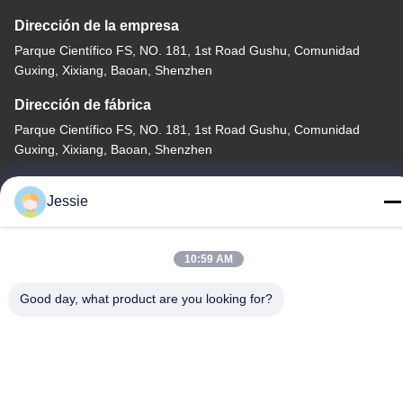
Dirección de la empresa
Parque Científico FS, NO. 181, 1st Road Gushu, Comunidad
Guxing, Xixiang, Baoan, Shenzhen
Dirección de fábrica
Parque Científico FS, NO. 181, 1st Road Gushu, Comunidad
Guxing, Xixiang, Baoan, Shenzhen
Teléfono
Jessie
86-0755-22300563
10:59 AM
Good day, what product are you looking for?
China buena calidad perfil llevado del aluminio de la tira
Proveedor. Derecho de autor -2026 K&C LIGHTING
TECHNOLOGY LTD. . Todos los derechos reservados.
Política de privacidad
|
Mapa del Sitio