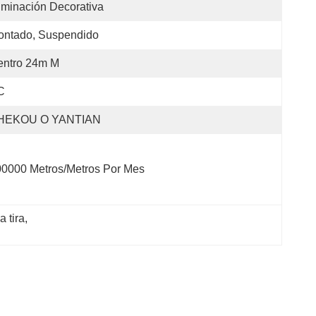
uminación Decorativa
ontado, Suspendido
entro 24m M
C
HEKOU O YANTIAN
0000 Metros/metros Por Mes
a tira
, 