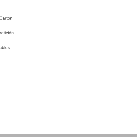
Carton
petición
ables