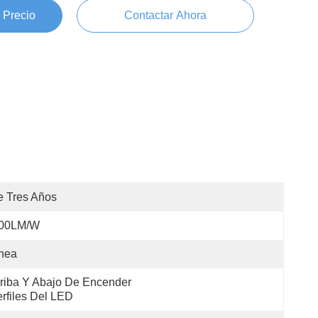
 Precio
Contactar Ahora
 Tres Años
00LM/W
nea
riba Y Abajo De Encender 
rfiles Del LED