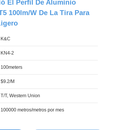
ó El Perfil De Aluminio
T5 100lm/W De La Tira Para
Ligero
K&C
KN4-2
100meters
$9.2/M
T/T, Western Union
100000 metros/metros por mes