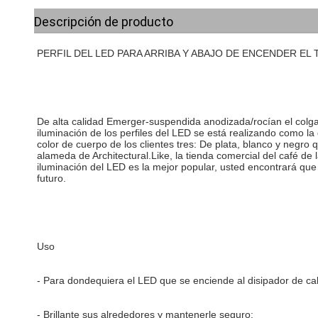
Descripción de producto
PERFIL DEL LED PARA ARRIBA Y ABAJO DE ENCENDER EL
De alta calidad Emerger-suspendida anodizada/rocían el colgant
iluminación de los perfiles del LED se está realizando como la d
color de cuerpo de los clientes tres: De plata, blanco y negr
alameda de Architectural.Like, la tienda comercial del café de la
iluminación del LED es la mejor popular, usted encontrará que
futuro.
Uso
- Para dondequiera el LED que se enciende al disipador de calo
- Brillante sus alrededores y mantenerle seguro;