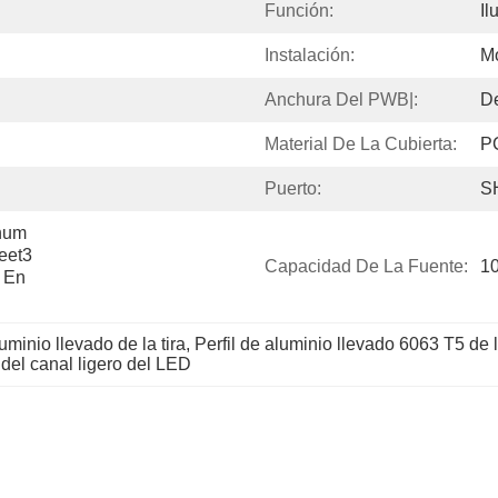
Función:
Il
Instalación:
M
Anchura Del PWB|:
D
Material De La Cubierta:
P
Puerto:
S
num 
et3 
Capacidad De La Fuente:
10
 En 
uminio llevado de la tira
, 
Perfil de aluminio llevado 6063 T5 de l
del canal ligero del LED