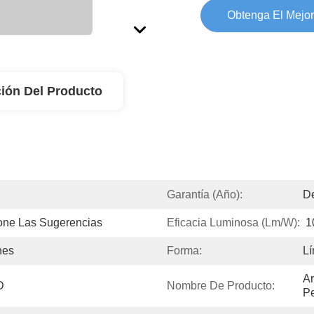
Obtenga El Mejor
ión Del Producto
Garantía (año):
De
one Las Sugerencias
Eficacia Luminosa (lm/w):
1
nes
Forma:
Lí
Ar
D
Nombre De Producto:
Pe