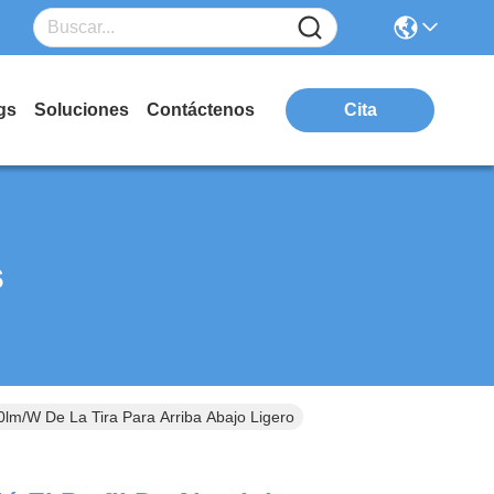
gs
Soluciones
Contáctenos
Cita
s
0lm/W De La Tira Para Arriba Abajo Ligero