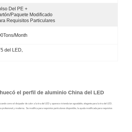
lso Del PE + 
rtón/paquete Modificado 
ra Requisitos Particulares
00Tons/Month
T5 del LED
, 
huecó el perfil de aluminio China del LED
alizando como el disipador de calor a la tira del LED y aparece vivienda tan agradable, elegante para la tira del LED.
ce profesional y moderna.
Se modifica para requisitos particulares disponible, la ayuda modificada para requisitos