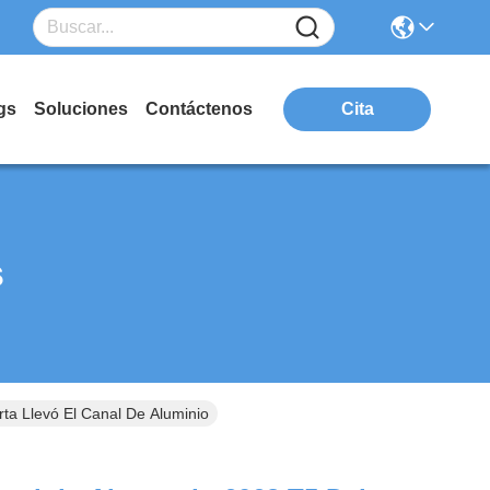
gs
Soluciones
Contáctenos
Cita
s
ta Llevó El Canal De Aluminio