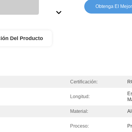
Obtenga El Mejor
ión Del Producto
Certificación:
R
Es
Longitud:
Ma
Material:
Al
Proceso:
Pr