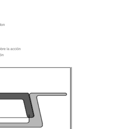
ton
obre la acción
ión