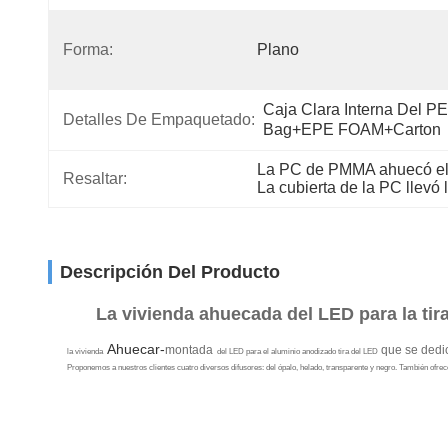
Forma:
Plano
Caja Clara Interna Del PE 
Detalles De Empaquetado:
Bag+EPE FOAM+Carton
La PC de PMMA ahuecó el p
Resaltar:
La cubierta de la PC llevó 
Descripción Del Producto
La vivienda ahuecada del LED para la tir
Ahuecar-
montada
que se dedic
la vivienda
del LED para el aluminio anodizado tira del LED
Proponemos a nuestros clientes cuatro diversos difusores: del ópalo, helado, transparente y negro. También ofr