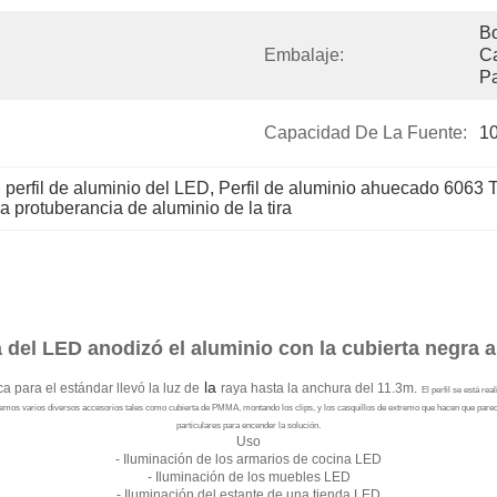
Bo
Embalaje:
Ca
Pa
Capacidad De La Fuente:
1
erfil de aluminio del LED
, 
Perfil de aluminio ahuecado 6063 
la protuberancia de aluminio de la tira
a del LED anodizó el aluminio con la cubierta negra a
la
a para el estándar llevó la luz de
raya hasta la anchura del 11.3m.
El perfil se está re
ecemos varios diversos accesorios tales como cubierta de PMMA, montando los clips, y los casquillos de extremo que hacen que pare
particulares para encender la solución.
Uso
- Iluminación de los armarios de cocina LED
- Iluminación de los muebles LED
- Iluminación del estante de una tienda LED