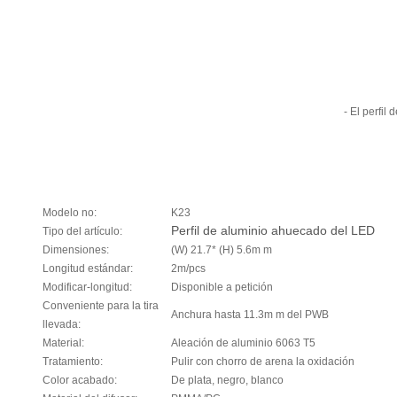
- El perfil
Modelo no:
K23
Perfil de aluminio ahuecado del LED
Tipo del artículo:
Dimensiones:
(W) 21.7* (H) 5.6m m
Longitud estándar:
2m/pcs
Modificar-longitud:
Disponible a petición
Conveniente para la tira
Anchura hasta 11.3m m del PWB
llevada:
Material:
Aleación de aluminio 6063 T5
Tratamiento:
Pulir con chorro de arena la oxidación
Color acabado:
De plata, negro, blanco