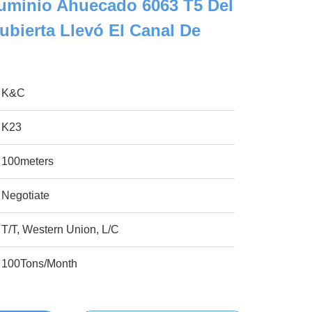
Aluminio Ahuecado 6063 T5 Del
bierta Llevó El Canal De
K&C
K23
100meters
Negotiate
T/T, Western Union, L/C
100Tons/Month