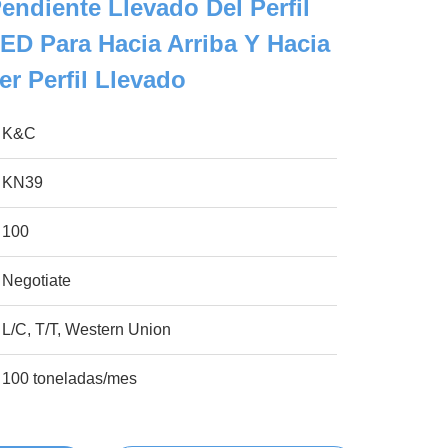
Pendiente Llevado Del Perfil
ED Para Hacia Arriba Y Hacia
r Perfil Llevado
K&C
KN39
100
Negotiate
L/C, T/T, Western Union
100 toneladas/mes