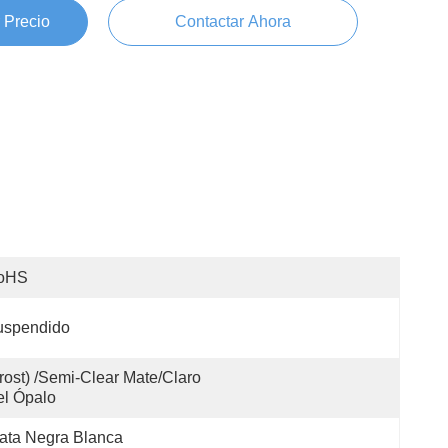
 Precio
Contactar Ahora
oHS
uspendido
rost) /Semi-Clear Mate/claro 
l Ópalo
ata Negra Blanca