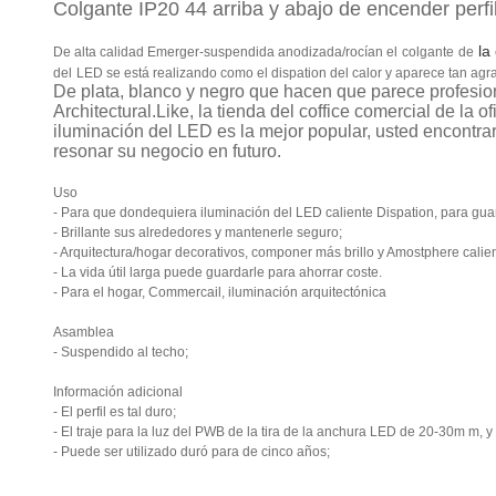
Colgante IP20 44 arriba y abajo de encender perfil
la
De alta calidad Emerger-suspendida anodizada/rocían el
colgante
de
del
LED
se está realizando como el dispation del calor y aparece tan agrada
De plata, blanco y negro que hacen que parece profesio
Architectural.Like, la tienda del coffice comercial de la 
iluminación del LED es la mejor popular
, usted encontra
resonar su negocio en futuro.
Uso
- Para que dondequiera iluminación del LED caliente Dispation, para guar
- Brillante sus alrededores y mantenerle seguro;
- Arquitectura/hogar decorativos, componer más brillo y Amostphere calien
- La vida útil larga puede guardarle para ahorrar coste.
- Para el hogar, Commercail, iluminación arquitectónica
Asamblea
- Suspendido al techo;
Información adicional
- El perfil es tal duro;
- El traje para la luz del PWB de la tira de la anchura LED de 20-30m m, 
- Puede ser utilizado duró para de cinco años;