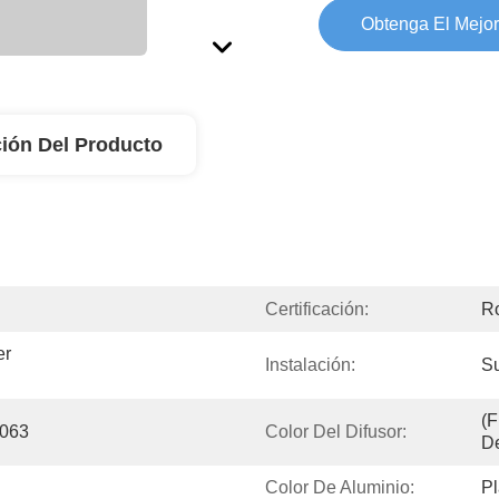
Obtenga El Mejor
ión Del Producto
Certificación:
R
r 
Instalación:
S
(F
6063
Color Del Difusor:
De
Color De Aluminio:
Pl