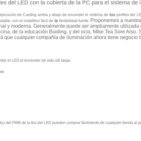
es del LED con la cubierta de la PC para el sistema de i
los
ejecución
de
Caoting
arriba y abajo de encender el
sistema
de
perfiles
del
L
Proponemos a nuestra d
la
ble, con el installtion fácil de
flexibilidad fuerte.
nal y moderna. Generalmente puede ser ampliamente utilizada e
oficina, de la educación Buiding, y del ocio, Mike Tea Sore Also. 
rá que cualquier compañía de iluminación ahora tiene negocio 
dar el LED el encender de vida útil larga.
te.
y luz del PWB de la tira del LED pueden comprar fácilmente de cualquier tienda al 