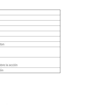
ton
obre la acción
ión