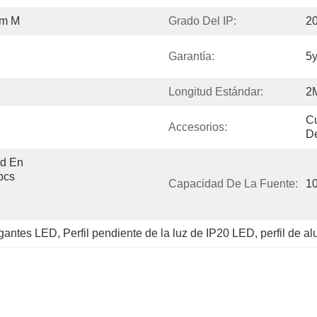
0m M
Grado Del IP:
2
Garantía:
5y
Longitud Estándar:
2M
Cu
Accesorios:
De
d En 
cs 
Capacidad De La Fuente:
1
olgantes LED
, 
Perfil pendiente de la luz de IP20 LED
, 
perfil de a