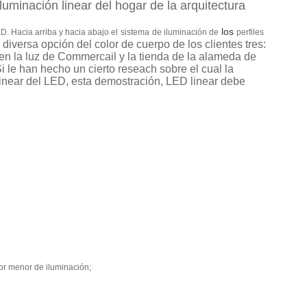
luminación linear del hogar de la arquitectura
los
ED
.
Hacia arriba y hacia abajo el
sistema
de iluminación de
perfiles
iversa opción del color de cuerpo de los clientes tres:
n la luz de Commercail y la tienda de la alameda de
Si le han hecho un cierto reseach sobre el cual la
linear del LED, esta demostración, LED linear debe
por menor de iluminación;