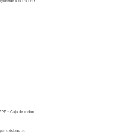
dyacente a la tira LED
EPE + Caja de cartón
gún existencias