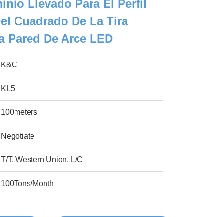
inio Llevado Para El Perfil
el Cuadrado De La Tira
a Pared De Arce LED
K&C
KL5
100meters
Negotiate
T/T, Western Union, L/C
100Tons/Month