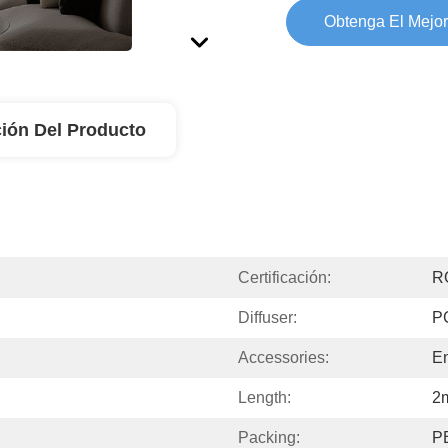
Obtenga El Mejor
ión Del Producto
Certificación:
R
Diffuser:
P
Accessories:
En
Length:
2
Packing:
PE