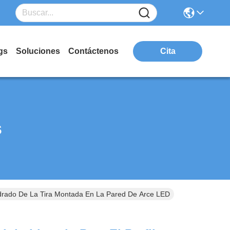
gs
Soluciones
Contáctenos
Cita
s
uadrado De La Tira Montada En La Pared De Arce LED