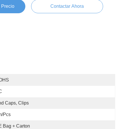
 Precio
Contactar Ahora
OHS
C
d Caps, Clips
m/pcs
 Bag + Carton