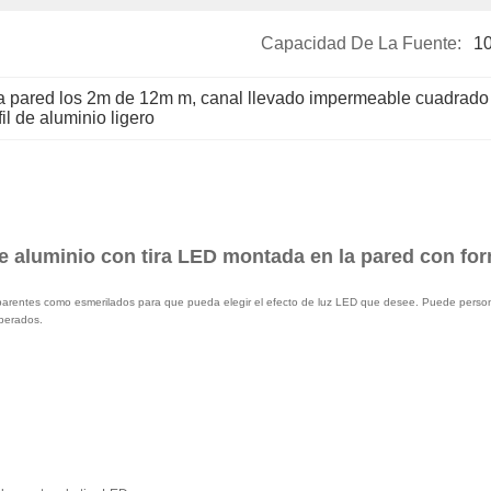
Capacidad De La Fuente:
1
la pared los 2m de 12m m
, 
canal llevado impermeable cuadrado
l de aluminio ligero
de aluminio con tira LED montada en la pared con f
rentes como esmerilados para que pueda elegir el efecto de luz LED que desee. Puede personaliz
perados.