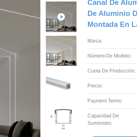
Canal De Alum
De Aluminio D
Montada En L
Marca:
Número De Modelo:
Cuota De Producción:
Precio:
Payment Terms:
Capacidad De
Suministro: