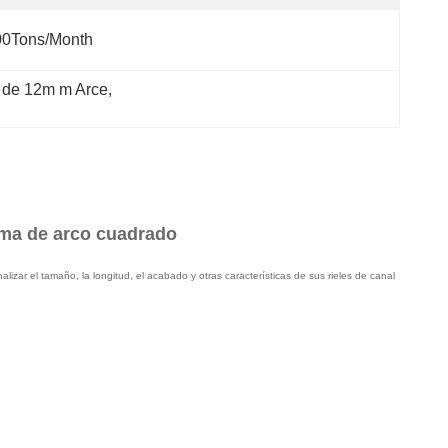
00Tons/Month
 de 12m m Arce
, 
orma de arco cuadrado
ar el tamaño, la longitud, el acabado y otras características de sus rieles de canal