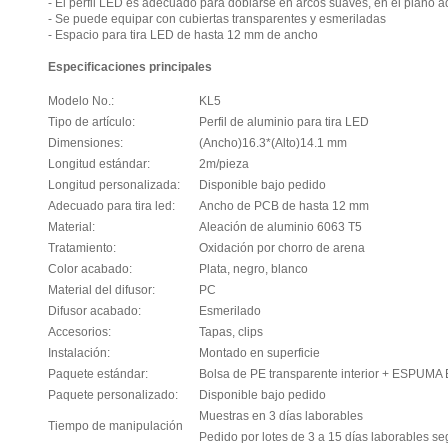
- El perfil LED es adecuado para doblarse en arcos suaves, en el plano a
- Se puede equipar con cubiertas transparentes y esmeriladas
- Espacio para tira LED de hasta 12 mm de ancho
Especificaciones principales
Modelo No.:
KL5
Tipo de artículo:
Perfil de aluminio para tira LED
Dimensiones:
(Ancho)16.3*(Alto)14.1 mm
Longitud estándar:
2m/pieza
Longitud personalizada:
Disponible bajo pedido
Adecuado para tira led:
Ancho de PCB de hasta 12 mm
Material:
Aleación de aluminio 6063 T5
Tratamiento:
Oxidación por chorro de arena
Color acabado:
Plata, negro, blanco
Material del difusor:
PC
Difusor acabado:
Esmerilado
Accesorios:
Tapas, clips
Instalación:
Montado en superficie
Paquete estándar:
Bolsa de PE transparente interior + ESPUMA 
Paquete personalizado:
Disponible bajo pedido
Muestras en 3 días laborables
Tiempo de manipulación
Pedido por lotes de 3 a 15 días laborables se