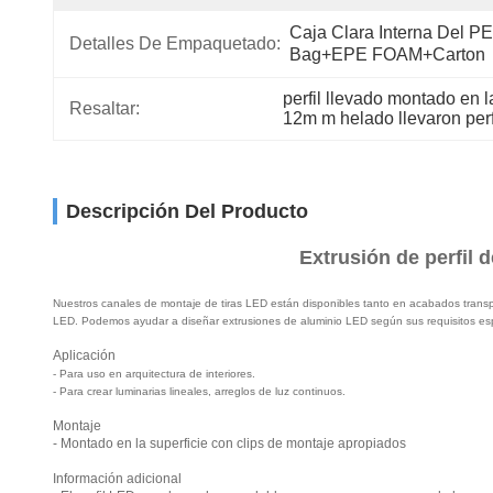
Caja Clara Interna Del PE 
Detalles De Empaquetado:
Bag+EPE FOAM+Carton
perfil llevado montado en 
Resaltar:
12m m helado llevaron perfi
Descripción Del Producto
Extrusión de perfil 
Nuestros canales de montaje de tiras LED están disponibles tanto en acabados transpa
LED. Podemos ayudar a diseñar extrusiones de aluminio LED según sus requisitos es
Aplicación
-
Para uso en arquitectura de interiores.
-
Para crear luminarias lineales, arreglos de luz continuos.
Montaje
- Montado en la superficie con clips de montaje apropiados
Información adicional