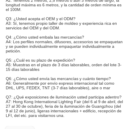
A2: Tenemos 2 metros, 2,5 metros o aún 3 metros de largo, la 
longitud máxima es 6 metros, y la cantidad de orden mínima es 
el 100M.
Q3: ¿Usted acepta el OEM y el ODM?
A3: Sí, tenemos propio taller de moldeo y experiencia rica en 
servicios del OEM y del ODM.
Q4: ¿Cómo usted embala las mercancías?
A4: Los perfiles normales, difusores, accesorios se empaquetan 
y se pueden individualmente empaquetar individualmente a 
petición.
Q5: ¿Cuál es su plazo de expedición?
A5: Muestras en el plazo de 3 días laborables, orden del lote 3-
15 días laborables
Q6: ¿Cómo usted envía las mercancías y cuánto tiempo?
A6: Generalmente por envío express internacional tal como 
DHL, UPS, FEDEX, TNT (3-7 días laborables), aire o mar
Q7: ¿Qué exposiciones de iluminación usted participa adentro?
A7: Hong Kong International Lighting Fair (del 6 al 9 de abril, del 
27 al 30 de octubre), feria de la iluminación de Guangzhou (del 
9 al 12 de junio), ligeras internacionales + edificio, recepción de 
LFI, del etc. para visitarnos una.