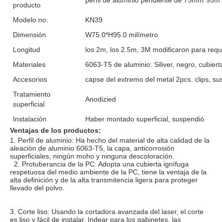
producto
Modelo no.
KN39
Dimensión
W75.0*H95.0 milímetro
Longitud
los 2m, los 2.5m, 3M modificaron para requi
Materiales
6063-T5 de aluminio: Siliver, negro, cubier
Accesorios
capse del extremo del metal 2pcs. clips, s
Tratamiento
Anodizied
superficial
Instalación
Haber montado superficial, suspendió
Ventajas de los productos:
1. Perfil de aluminio: 
Ha hecho del material de alta calidad de la 
aleación de aluminio 6063-T5, la capa, anticorrosión 
superficiales, ningún moho y ninguna descoloración.
  2. 
Protuberancia de la PC: 
Adopta una cubierta ignífuga 
respetuosa del medio ambiente de la PC, tiene la ventaja de la 
alta definición y de la alta transmitencia ligera para proteger 
llevado del polvo.
3. 
Corte liso: 
Usando la cortadora avanzada del laser, el corte 
es liso y fácil de instalar. Indear para los gabinetes, las 