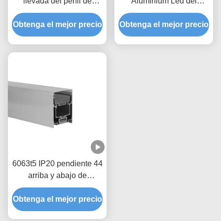
llevada del perfil de
Aluminium Led del
aluminio para hacia
conductor de
Obtenga el mejor precio
arriba y hacia abajo
Obtenga el mejor precio
W50*H75mm para arriba
encender perfil del LED
y abajo de la encender
6063t5 IP20 pendiente 44
arriba y abajo de
encender perfil del LED
Obtenga el mejor precio