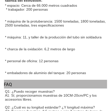
fábrica del extrustion:
* 
espacio: Cerca de 66.000 metros cuadrados
* 
trabajador: 200 personas
* 
máquina de
 la 
protuberancia: 1500 toneladas, 1800 toneladas, 
2500 toneladas, tres especificaciones
* 
máquina: 11, y taller de la producción del tubo sin soldadura
* 
charca de
 la 
oxidación: 6,2 metros de largo
* 
personal de oficina: 12 personas
* 
embaladores de aluminio del tanque: 20 personas
FAQ
Q1: ¿Puedo recoger muestras?
A1: Sí, proporcionamos muestras de 10CM-20cm/PC y los 
accesorios libres.
Q2: ¿Cuál es su longitud estándar? ¿Y longitud máxima?