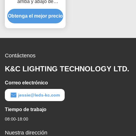
* 
embaladores de aluminio del tanque: 20 personas
FAQ
Q1: ¿Puedo recoger muestras?
A1: Sí, proporcionamos muestras de 10CM-20cm/PC y los 
accesorios libres.
Q2: ¿Cuál es su longitud estándar? ¿Y longitud máxima?
A2: Tenemos 2 metros, 2,5 metros o aún 3 metros de largo, la 
longitud máxima es 6 metros, y la cantidad de orden mínima es 
el 100M.
Q3: ¿Usted acepta el OEM y el ODM?
A3: Sí, tenemos propio taller de moldeo y experiencia rica en 
servicios del OEM y del ODM.
Q4: ¿Cómo usted embala las mercancías?
A4: Los perfiles normales, difusores, accesorios se empaquetan 
y se pueden individualmente empaquetar individualmente a 
petición.
Q5: ¿Cuál es su plazo de expedición?
A5: Muestras en el plazo de 3 días laborables, orden del lote 3-
15 días laborables