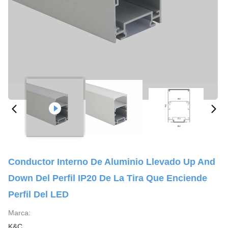
Conductor Interno De Aluminio Llevado Up And
Down Del Perfil IP20 De La Tira Que Enciende
Perfil Del LED
Marca:
K&C