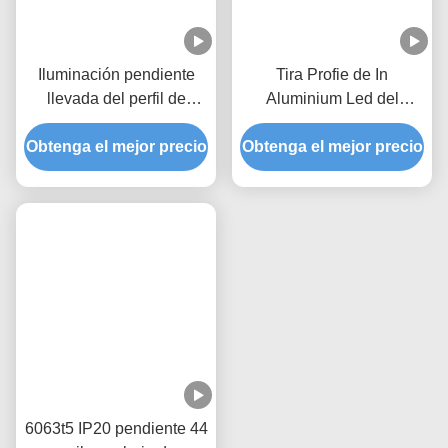
Somos flexibles hacia las necesidades del mercado, y sensibles 
a las tendencias del mercado. Nos dedican a ofrecer el mejor
productos a nuestros clientes. Deseamos abrir la cooperación 
larga y digna de confianza con usted.
Para más información sobre nuestra compañía y otros 
productos, visite por favor nuestra página web WWW.LEDS-
KC.COM
K&C que enciende la demostración de aluminio de la 
fábrica del extrustion:
* 
espacio: Cerca de 66.000 metros cuadrados
* 
trabajador: 200 personas
* 
máquina de
 la 
protuberancia: 1500 toneladas, 1800 toneladas, 
2500 toneladas, tres especificaciones
* 
máquina: 11, y taller de la producción del tubo sin soldadura
* 
charca de
 la 
oxidación: 6,2 metros de largo
* 
personal de oficina: 12 personas