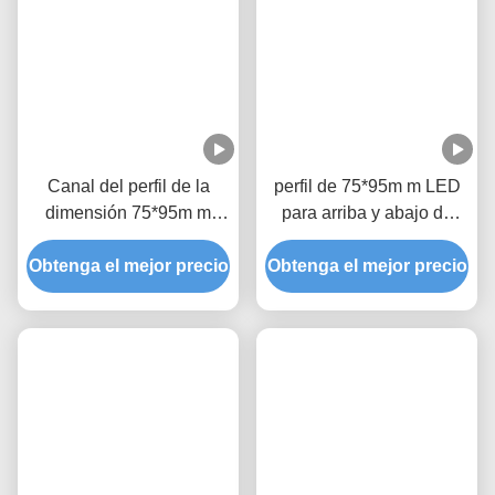
Introducción de la compañía
Los perfiles de aluminio de K&C son la opción perfecta para que 
usted ensanche su luz del LED pelan la instalación a gamas 
más amplias. K&C ofrece una amplia gama de perfiles de 
aluminio, que es la combinación perfecta de diseño y de 
iluminación. Esto permite a los arquitectos, a los diseñadores 
interiores y a los minoristas ofrecer efectos luminosos más 
diversos a sus clientes.
Tenemos sobre 200 clases de perfiles de aluminio para que 
usted elija, y también tenemos muchos perfiles en existencia, 
por lo tanto, la entrega rápida está disponible. Nuestra longitud 
estándar está 2 metros, y algunos en 2,5 metros, pero también 
modificado para requisitos particulares para usted si usted tiene 
cualesquiera requisitos especiales.
La protuberancia de aluminio llevó los sistemas del perfil para 
las tiras del LED permite diseñar los accesorios de iluminación 
en cualquier tamaño y forma en deseo. Los perfiles ahuecados, 
de la esquina, pendientes y superficiales del soporte pueden 
venir con la luz fría, caliente, del RGB y del día LED con la 
intensidad regulada de la luz.