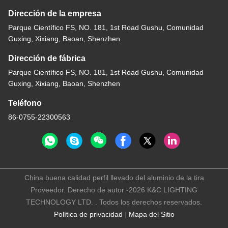
Q6: ¿Cómo usted envía las mercancías y cuánto tiempo?
A6: Generalmente por envío express internacional tal como 
DHL, UPS, FEDEX, TNT (3-7 días laborables), aire o mar
Q7: ¿Qué exposiciones de iluminación usted participa adentro?
A7: Hong Kong International Lighting Fair (del 6 al 9 de abril, del 
27 al 30 de octubre), feria de la iluminación de Guangzhou (del 
9 al 12 de junio), ligeras internacionales + edificio, recepción de 
LFI, del etc. para visitarnos una.
Etiquetas:
Canal Llevado Al Aire Libre De 75*95m M
Canal De Iluminación Helado PC De Tira
Canal Llevado Ancho De 50x90m M