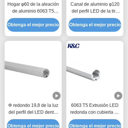
Hogar φ60 de la aleación
Canal de aluminio φ120
de aluminio 6063 T5
del perfil LED de la tira
alrededor del perfil del
dentro de la tira de 50m m
Obtenga el mejor precio
LED para la luz
Obtenga el mejor precio
LED para la iluminación
pendiente
pendiente
Φ redondo 19,8 de la luz
6063 T5 Extrusión LED
del perfil del LED dentro
redonda con cubierta de
de la tira llevada 10m m
PC para la instalación en
Obtenga el mejor precio
para la luz pendiente
Obtenga el mejor precio
suspensión