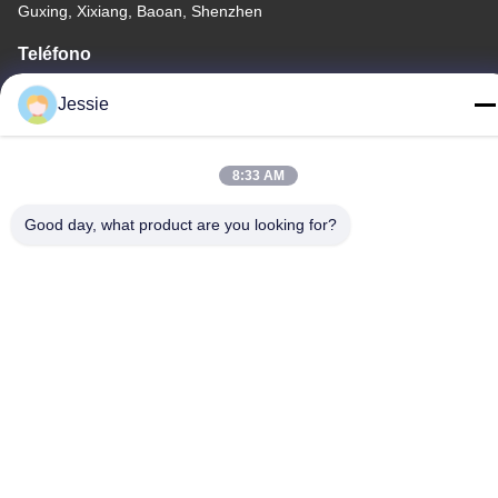
Guxing, Xixiang, Baoan, Shenzhen
Teléfono
86-0755-22300563
Jessie
8:33 AM
China buena calidad perfil llevado del aluminio de la tira
Good day, what product are you looking for?
Proveedor. Derecho de autor -2026 K&C LIGHTING
TECHNOLOGY LTD. . Todos los derechos reservados.
Política de privacidad
|
Mapa del Sitio