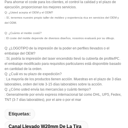
Para ahorrar el coste para los clientes, el control la calidad y el plazo de
ejecución, proporcionan los mejores servicios.
Q: ¿Usted acepta el OEM y el ODM?
: Sí, tenemos nuestro propio taller de moldeo y experiencia rica en servicios del OEM y
del ODM.
Q: ¿Cuánto el molde costó?
: El coste del molde depende de diversos diseños, nosotros evaluará por su dibujo.
Q: ¿LOGOTIPO de la impresión de la poder en perfiles llevados o el
embalaje del OEM?
: Sí, podría la impresión del laser encendido llevó la cubierta de profile/PC.
el embalaje modificado para requisitos particulares está disponible basado
en cantidad de la orden.
Q: ¿Cuál es su plazo de expedición?
: La mayoría de los productos tienen acción. Muestras en el plazo de 3 días
laborables, orden del lote 3-15 días laborables sobre la acción.
Q: ¿Cómo usted envía las mercancías y cuánto tiempo?
: Generalmente por envío express internacional tal como DHL, UPS, Fedex,
TNT (3-7 días laborables), por el aire o por el mar
Etiquetas:
Canal Llevado W20mm De La Tira