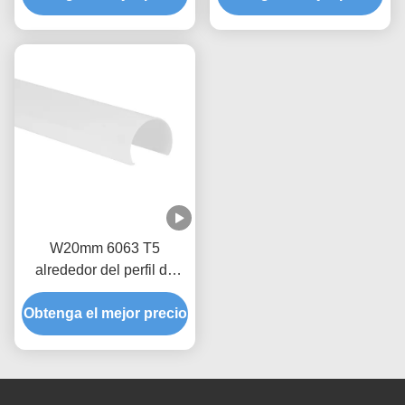
W20mm 6063 T5
alrededor del perfil de
aluminio del LED para la
Obtenga el mejor precio
cabina de la exposición